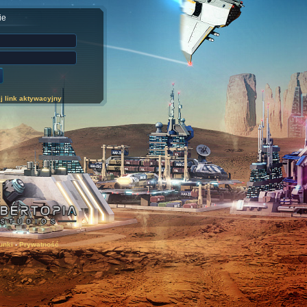
ie
j link aktywacyjny
unki
-
Prywatność