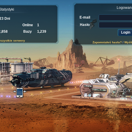
Logowan
Statystyki
E-mail
23 Dni
Hasło
Online
1
2,858
Bazy
1,239
szystkie serwery
Zapomniałeś hasła?
/
Wyśli
War