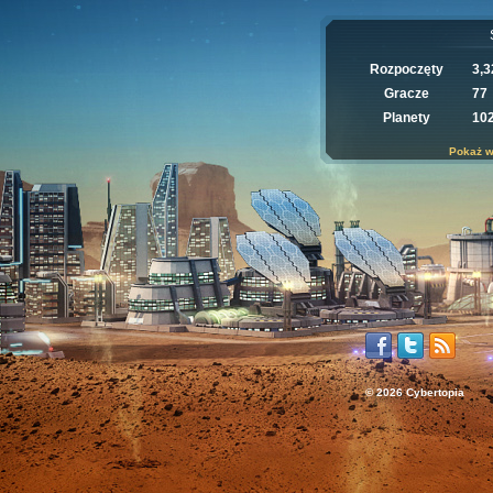
Rozpoczęty
3,3
Gracze
77
Planety
10
Pokaż w
© 2026 Cybertopia