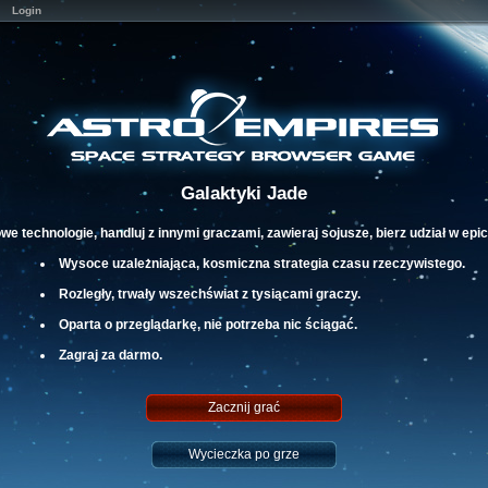
Login
Galaktyki Jade
 technologie, handluj z innymi graczami, zawieraj sojusze, bierz udział w epick
Wysoce uzależniająca, kosmiczna strategia czasu rzeczywistego.
Rozległy, trwały wszechświat z tysiącami graczy.
Oparta o przeglądarkę, nie potrzeba nic ściągać.
Zagraj za darmo.
Zacznij grać
Wycieczka po grze